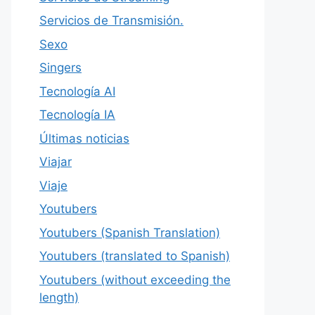
Servicios de Transmisión.
Sexo
Singers
Tecnología AI
Tecnología IA
Últimas noticias
Viajar
Viaje
Youtubers
Youtubers (Spanish Translation)
Youtubers (translated to Spanish)
Youtubers (without exceeding the
length)