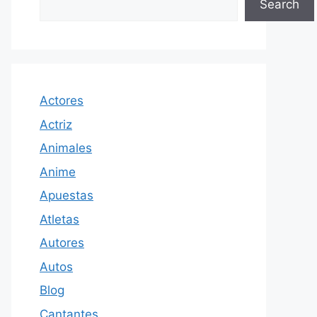
Search
Actores
Actriz
Animales
Anime
Apuestas
Atletas
Autores
Autos
Blog
Cantantes