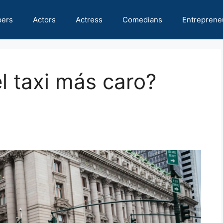
pers
Actors
Actress
Comedians
Entreprene
l taxi más caro?