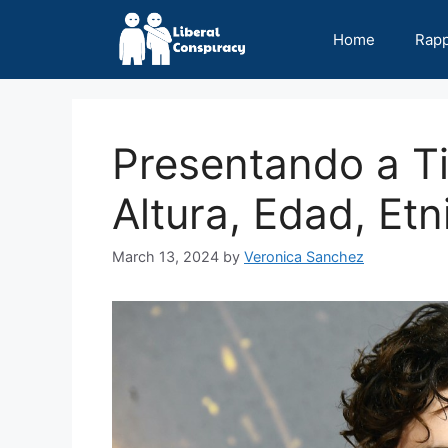
Skip
to
Home
Rap
content
Presentando a T
Altura, Edad, Et
March 13, 2024
by
Veronica Sanchez