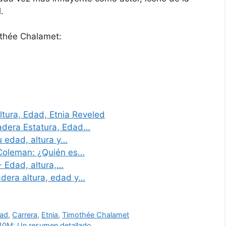
.
othée Chalamet:
tura, Edad, Etnia Reveled
adera Estatura, Edad…
u edad, altura y…
Coleman: ¿Quién es…
- Edad, altura,…
dera altura, edad y…
ad
,
Carrera
,
Etnia
,
Timothée Chalamet
10M: Un resumen detallado