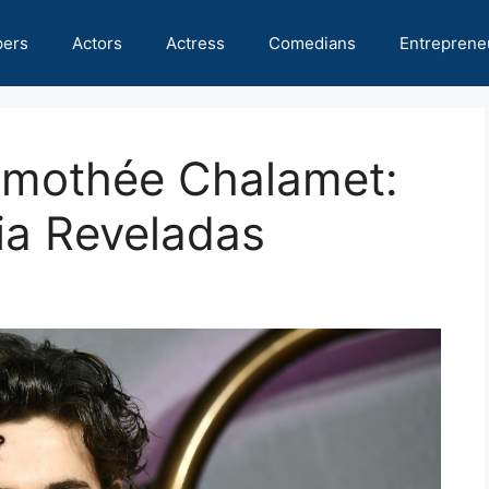
pers
Actors
Actress
Comedians
Entreprene
imothée Chalamet:
nia Reveladas