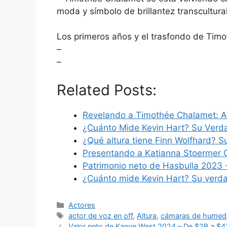
moda y símbolo de brillantez transcultural
Los primeros años y el trasfondo de Tim
–
–
Related Posts:
Revelando a Timothée Chalamet: Al
¿Cuánto Mide Kevin Hart? Su Verd
¿Qué altura tiene Finn Wolfhard? S
Presentando a Katianna Stoermer 
Patrimonio neto de Hasbulla 2023 
¿Cuánto mide Kevin Hart? Su verda
Categories
Actores
Tags
actor de voz en off
,
Altura
,
cámaras de humed
Valor neto de Kanye West 2024 – De $2B a $4