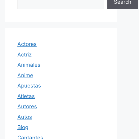
Search
Actores
Actriz
Animales
Anime
Apuestas
Atletas
Autores
Autos
Blog
Cantantes