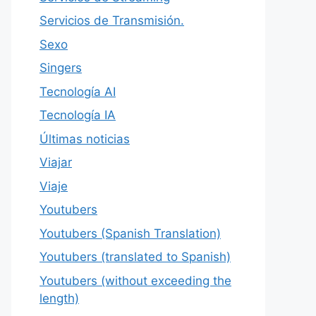
Servicios de Transmisión.
Sexo
Singers
Tecnología AI
Tecnología IA
Últimas noticias
Viajar
Viaje
Youtubers
Youtubers (Spanish Translation)
Youtubers (translated to Spanish)
Youtubers (without exceeding the
length)