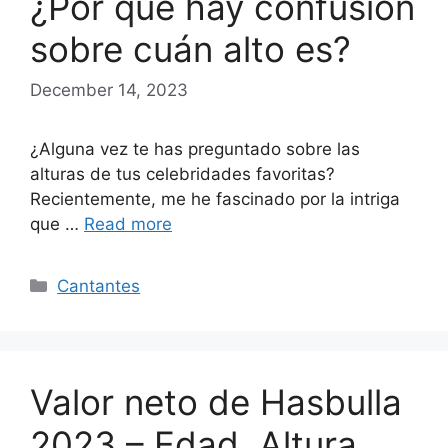
¿Por qué hay confusión
sobre cuán alto es?
December 14, 2023
¿Alguna vez te has preguntado sobre las
alturas de tus celebridades favoritas?
Recientemente, me he fascinado por la intriga
que …
Read more
Categories
Cantantes
Valor neto de Hasbulla
2023 – Edad, Altura,