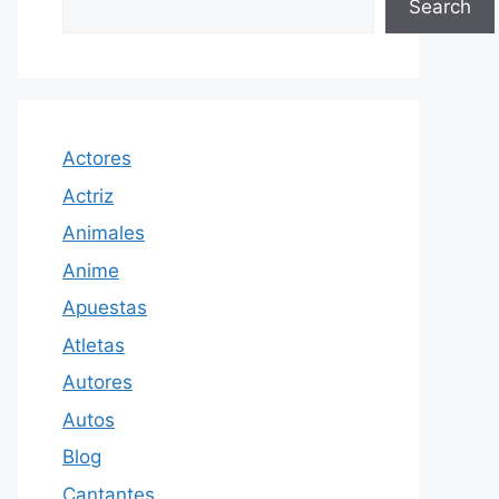
Search
Actores
Actriz
Animales
Anime
Apuestas
Atletas
Autores
Autos
Blog
Cantantes