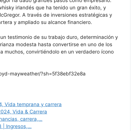
Gregor ha dado grandes pasos como empresario.
isky irlandés que ha tenido un gran éxito, y
cGregor. A través de inversiones estratégicas y
rtera y ampliado su alcance financiero.
un testimonio de su trabajo duro, determinación y
crianza modesta hasta convertirse en uno de los
 a muchos, convirtiéndolo en un verdadero ícono
/floyd-mayweather/?sh=5f38ebf32e8a
, Vida temprana y carrera
024, Vida & Carrera
nancias, carrera,…
 | Ingresos,…