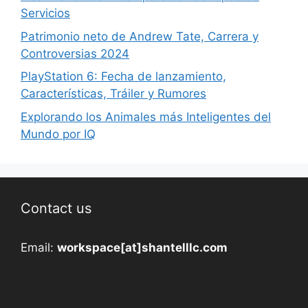
Servicios
Patrimonio neto de Andrew Tate, Carrera y
Controversias 2024
PlayStation 6: Fecha de lanzamiento,
Características, Tráiler y Rumores
Explorando los Animales más Inteligentes del
Mundo por IQ
Contact us
Email:
workspace[at]shantelllc.com