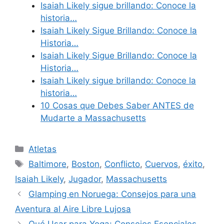
Isaiah Likely sigue brillando: Conoce la
historia…
Isaiah Likely Sigue Brillando: Conoce la
Historia…
Isaiah Likely Sigue Brillando: Conoce la
Historia…
Isaiah Likely sigue brillando: Conoce la
historia…
10 Cosas que Debes Saber ANTES de
Mudarte a Massachusetts
Categories
Atletas
Tags
Baltimore
,
Boston
,
Conflicto
,
Cuervos
,
éxito
,
Isaiah Likely
,
Jugador
,
Massachusetts
Glamping en Noruega: Consejos para una
Aventura al Aire Libre Lujosa