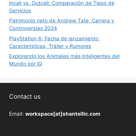
Incall vs. Outcall: Comparación de Tipos de
Servicios
Patrimonio neto de Andrew Tate, Carrera y
Controversias 2024
PlayStation 6: Fecha de lanzamiento,
Características, Tráiler y Rumores
Explorando los Animales más Inteligentes del
Mundo por IQ
Contact us
Email:
workspace[at]shantelllc.com