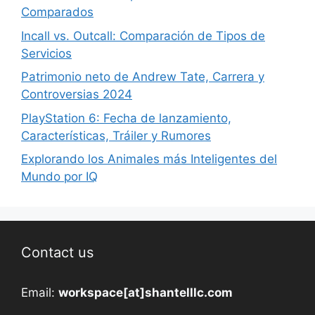
Comparados
Incall vs. Outcall: Comparación de Tipos de
Servicios
Patrimonio neto de Andrew Tate, Carrera y
Controversias 2024
PlayStation 6: Fecha de lanzamiento,
Características, Tráiler y Rumores
Explorando los Animales más Inteligentes del
Mundo por IQ
Contact us
Email:
workspace[at]shantelllc.com