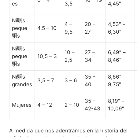
es
3,5
4,45″
Ni駉s
4 –
20 –
4,53″ –
peque
4,5 – 10
9,5
27
6,30″
駉s
Ni駉s
10 –
27 –
6,49″ –
peque
10,5 – 3
2,5
34
8,46″
駉s
Ni駉s
35 –
8,66″ –
3,5 – 7
3 – 6
grandes
40
9,75″
35 –
8,19″ –
Mujeres
4 – 12
2 – 10
42-43
10,09″
A medida que nos adentramos en la historia del