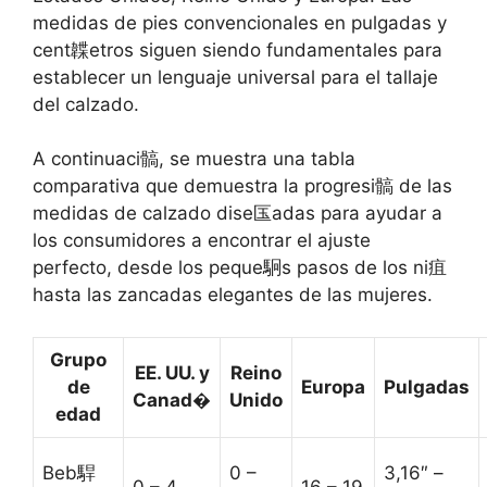
medidas de pies convencionales en pulgadas y
cent韘etros siguen siendo fundamentales para
establecer un lenguaje universal para el tallaje
del calzado.
A continuaci髇, se muestra una tabla
comparativa que demuestra la progresi髇 de las
medidas de calzado dise匤adas para ayudar a
los consumidores a encontrar el ajuste
perfecto, desde los peque駉s pasos de los ni疽
hasta las zancadas elegantes de las mujeres.
Grupo
EE. UU. y
Reino
de
Europa
Pulgadas
Canad�
Unido
edad
Beb駻
0 –
3,16″ –
0 – 4
16 – 19