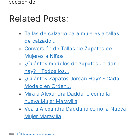
sección de
Related Posts:
Tallas de calzado para mujeres a tallas
de calzado…
Conversión de Tallas de Zapatos de
Mujeres a Niños
¿Cuántos modelos de zapatos Jordan
hay? - Todos los…
¿Cuántos Zapatos Jordan Hay? - Cada
Modelo en Orden…
Mira a Alexandra Daddario como la
nueva Mujer Maravilla
Vea a Alexandra Daddario como la Nueva
Mujer Maravilla
Categories
Últimas noticias