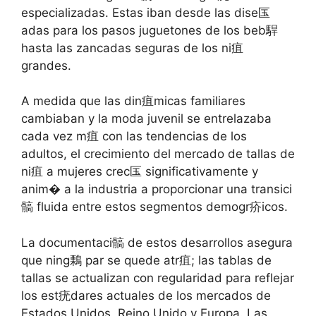
especializadas. Estas iban desde las dise匤
adas para los pasos juguetones de los beb駻
hasta las zancadas seguras de los ni疽
grandes.
A medida que las din疽micas familiares
cambiaban y la moda juvenil se entrelazaba
cada vez m疽 con las tendencias de los
adultos, el crecimiento del mercado de tallas de
ni疽 a mujeres crec匤 significativamente y
anim� a la industria a proporcionar una transici
髇 fluida entre estos segmentos demogr疥icos.
La documentaci髇 de estos desarrollos asegura
que ning鷅 par se quede atr疽; las tablas de
tallas se actualizan con regularidad para reflejar
los est疣dares actuales de los mercados de
Estados Unidos, Reino Unido y Europa. Las