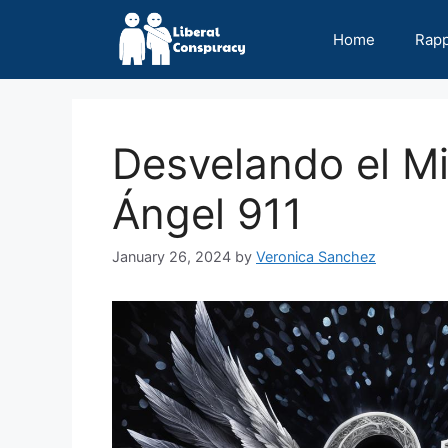
Skip
to
Home
Rap
content
Desvelando el Mi
Ángel 911
January 26, 2024
by
Veronica Sanchez