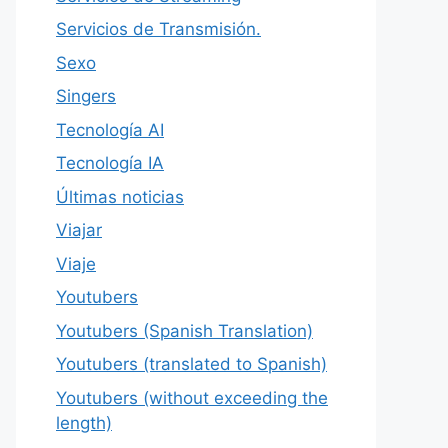
Servicios de Transmisión.
Sexo
Singers
Tecnología AI
Tecnología IA
Últimas noticias
Viajar
Viaje
Youtubers
Youtubers (Spanish Translation)
Youtubers (translated to Spanish)
Youtubers (without exceeding the
length)