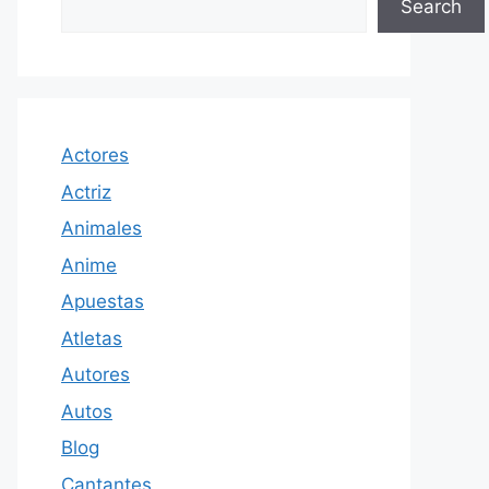
Search
Actores
Actriz
Animales
Anime
Apuestas
Atletas
Autores
Autos
Blog
Cantantes