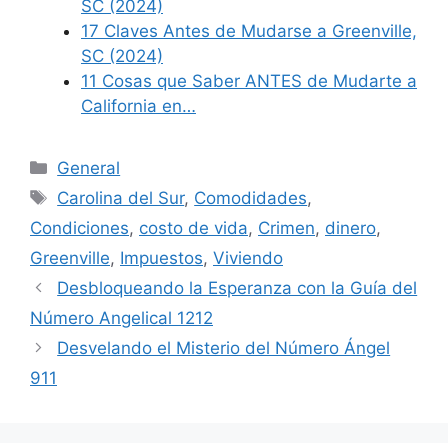
SC (2024)
17 Claves Antes de Mudarse a Greenville,
SC (2024)
11 Cosas que Saber ANTES de Mudarte a
California en…
Categories
General
Tags
Carolina del Sur
,
Comodidades
,
Condiciones
,
costo de vida
,
Crimen
,
dinero
,
Greenville
,
Impuestos
,
Viviendo
Desbloqueando la Esperanza con la Guía del
Número Angelical 1212
Desvelando el Misterio del Número Ángel
911