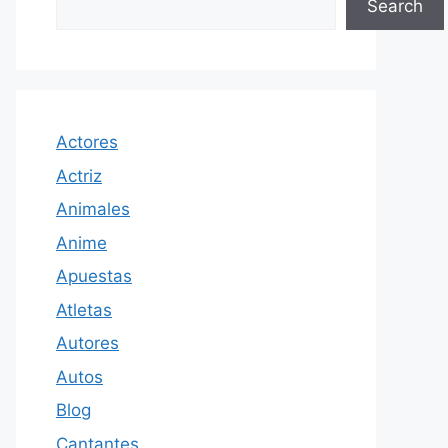
Search
Actores
Actriz
Animales
Anime
Apuestas
Atletas
Autores
Autos
Blog
Cantantes