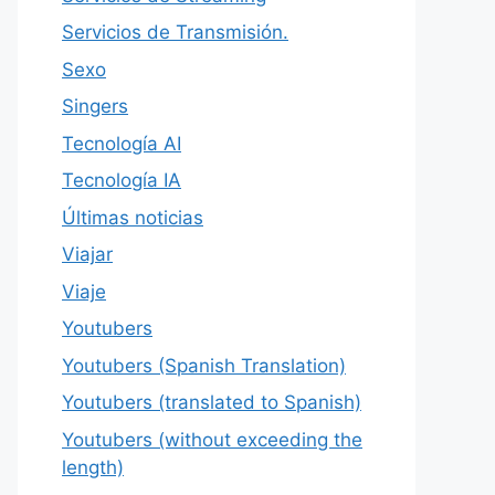
Servicios de Transmisión.
Sexo
Singers
Tecnología AI
Tecnología IA
Últimas noticias
Viajar
Viaje
Youtubers
Youtubers (Spanish Translation)
Youtubers (translated to Spanish)
Youtubers (without exceeding the
length)