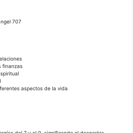
ángel 707
relaciones
s finanzas
piritual
l
ferentes aspectos de la vida