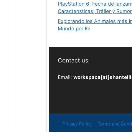
PlayStation 6: Fecha de lanzam
Características, Tráiler y Rumo
Explorando los Animales más In
Mundo por IQ
Contact us
Email:
workspace[at]shantell
Privacy Policy
Terms and Condi