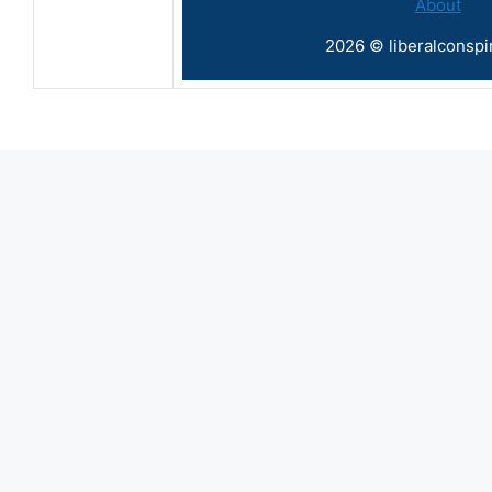
About
2026 © liberalconspi