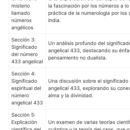
misterio
la fascinación por los números a lo 
llamado
práctica de la numerología por los 
números
India.
angélicos
Sección 3:
Un análisis profundo del significa
Significado
angelical 433, destacando su énfas
del número
pensamiento no dualista.
433 angelical
Sección 4:
Significado
Una discusión sobre el significado 
espiritual del
angelical 433, explorando su conex
número
alma y la divinidad.
angelical 433
Sección 5:
Explicación
Un examen de varias teorías científ
científica del
cuántica y la teoría del caos, que 