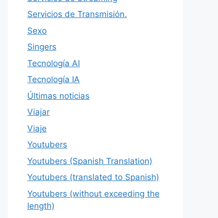
Servicios de Transmisión.
Sexo
Singers
Tecnología AI
Tecnología IA
Últimas noticias
Viajar
Viaje
Youtubers
Youtubers (Spanish Translation)
Youtubers (translated to Spanish)
Youtubers (without exceeding the
length)