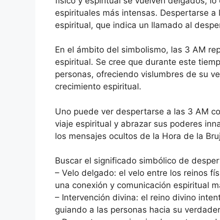
físico y espiritual se vuelven delgados, l
espirituales más intensas. Despertarse a
espiritual, que indica un llamado al desp
En el ámbito del simbolismo, las 3 AM rep
espiritual. Se cree que durante este tiemp
personas, ofreciendo vislumbres de su v
crecimiento espiritual.
Uno puede ver despertarse a las 3 AM com
viaje espiritual y abrazar sus poderes inn
los mensajes ocultos de la Hora de la Bruj
Buscar el significado simbólico de desper
– Velo delgado: el velo entre los reinos fí
una conexión y comunicación espiritual má
– Intervención divina: el reino divino inte
guiando a las personas hacia su verdader