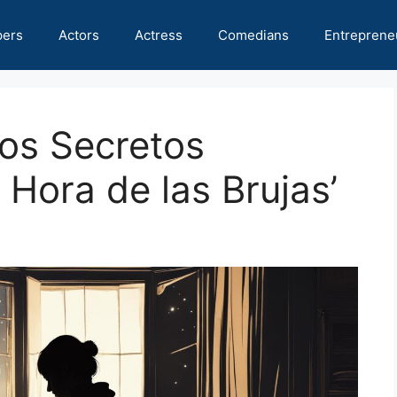
pers
Actors
Actress
Comedians
Entreprene
os Secretos
a Hora de las Brujas’