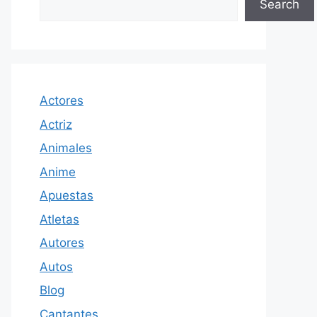
Search
Actores
Actriz
Animales
Anime
Apuestas
Atletas
Autores
Autos
Blog
Cantantes