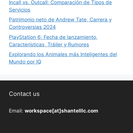
Incall vs. Outcall: Comparación de Tipos de
Servicios
Patrimonio neto de Andrew Tate, Carrera y
Controversias 2024
PlayStation 6: Fecha de lanzamiento,
Características, Tráiler y Rumores
Explorando los Animales más Inteligentes del
Mundo por IQ
Contact us
Email:
workspace[at]shantelllc.com