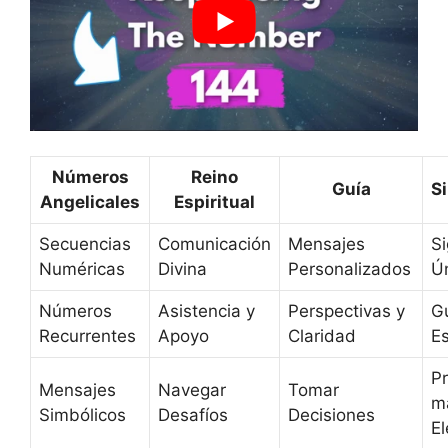
Números
Reino
Guía
S
Angelicales
Espiritual
Secuencias
Comunicación
Mensajes
Si
Numéricas
Divina
Personalizados
Ú
Números
Asistencia y
Perspectivas y
G
Recurrentes
Apoyo
Claridad
Es
Pr
Mensajes
Navegar
Tomar
m
Simbólicos
Desafíos
Decisiones
E