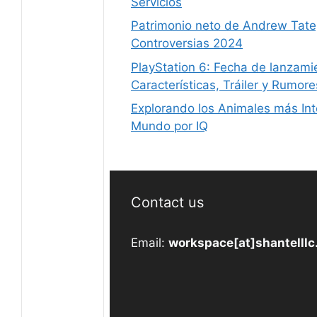
Servicios
Patrimonio neto de Andrew Tate,
Controversias 2024
PlayStation 6: Fecha de lanzami
Características, Tráiler y Rumore
Explorando los Animales más Int
Mundo por IQ
Contact us
Email:
workspace[at]shantelll