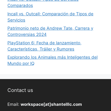
Comparados
Incall vs. Outcall: Comparación de Tipos de
Servicios
Patrimonio neto de Andrew Tate, Carrera y
Controversias 2024
PlayStation 6: Fecha de lanzamiento,
Características, Tráiler y Rumores
Explorando los Animales más Inteligentes del
Mundo por IQ
Contact us
Email:
workspace[at]shantelllc.com