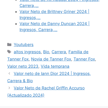
Carrera,…
Valor Neto de Brittney Griner 2024 |
Ingresos,…
Valor Neto de Danny Duncan 2024 |
Ingresos, Carrera,…
Categories
Youtubers
Tags
altos ingresos
,
Bio
,
Carrera
,
Familia de
Tanner Fox
,
Novia de Tanner Fox
,
Tanner Fox
,
Valor neto 2023
,
Vida temprana
Valor neto de Iann Dior 2024 | Ingresos,
Carrera & Bio
Valor Neto de Rachel Griffin Accurso
(Actualizado 2024)