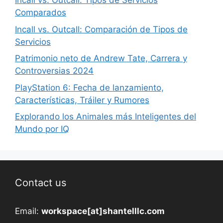
Incall vs. Outcall: Tipos de Servicios
Comparados
Incall vs. Outcall: Comparación de Tipos de
Servicios
Patrimonio neto de Andrew Tate, Carrera y
Controversias 2024
PlayStation 6: Fecha de lanzamiento,
Características, Tráiler y Rumores
Explorando los Animales más Inteligentes del
Mundo por IQ
Contact us
Email:
workspace[at]shantelllc.com