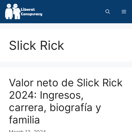
Skip
to
Me
content
Slick Rick
Valor neto de Slick Rick
2024: Ingresos,
carrera, biografía y
familia
March 13, 2024