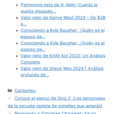
Patrimonio neto de R. Kelly: Cuánto le
queda después…
Valor neto de Kanye West 2024 – De $2B
a…
Conociendo a Kyle Baugher: ¿Quién es el
esposo de…
Conociendo a Kyle Baugher: ¿Quién es el
esposo de…
Valor neto de Knife Aid 2023: Un Análisis
Completo
Valor neto de Sheck Wes 2024 | Análisis
profundo de…
Categories
Cantantes
Conoce al elenco de Sing 2: ¡Los personajes
de la secuela repleta de estrellas que amarás!
Revelando a Timothée Chalamet: Altura,