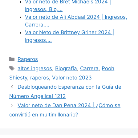
Valor neto de Bret Michaels 2024 |
Ingresos, Bio,…
Valor neto de Ali Abdaal 2024 | Ingresos,
Carrera,…
Valor Neto de Brittney Griner 2024 |
Ingresos,…
Categories
Raperos
Tags
altos ingresos
,
Biografía
,
Carrera
,
Pooh
Shiesty
,
raperos
,
Valor neto 2023
Desbloqueando Esperanza con la Guía del
Número Angelical 1212
Valor neto de Dan Pena 2024 | ¿Cómo se
convirtió en multimillonario?