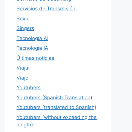
Servicios de Transmisión.
Sexo
Singers
Tecnología AI
Tecnología IA
Últimas noticias
Viajar
Viaje
Youtubers
Youtubers (Spanish Translation)
Youtubers (translated to Spanish)
Youtubers (without exceeding the
length)