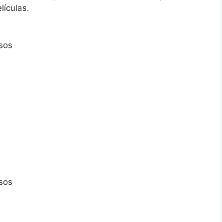
lículas.
esos
esos