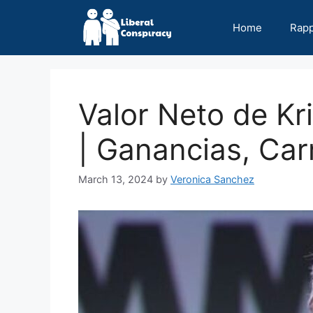
Skip
to
Home
Rap
content
Valor Neto de Kr
| Ganancias, Carr
March 13, 2024
by
Veronica Sanchez