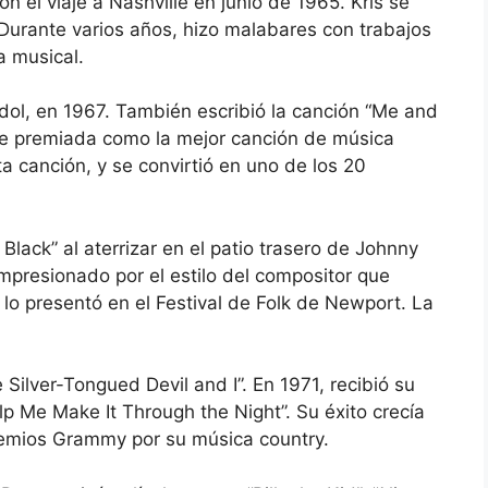
el viaje a Nashville en junio de 1965. Kris se
Durante varios años, hizo malabares con trabajos
a musical.
Idol, en 1967. También escribió la canción “Me and
ue premiada como la mejor canción de música
a canción, y se convirtió en uno de los 20
 Black” al aterrizar en el patio trasero de Johnny
mpresionado por el estilo del compositor que
y lo presentó en el Festival de Folk de Newport. La
Silver-Tongued Devil and I”. En 1971, recibió su
p Me Make It Through the Night”. Su éxito crecía
remios Grammy por su música country.