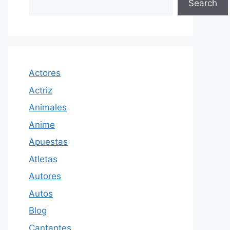
Search
Actores
Actriz
Animales
Anime
Apuestas
Atletas
Autores
Autos
Blog
Cantantes