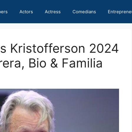
pers
Actors
Actress
Comedians
Entreprene
is Kristofferson 2024
era, Bio & Familia