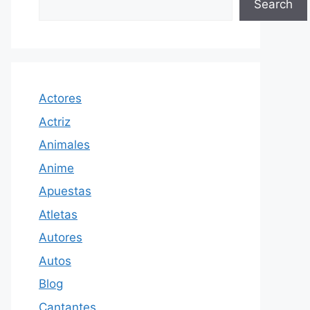
Search
Actores
Actriz
Animales
Anime
Apuestas
Atletas
Autores
Autos
Blog
Cantantes