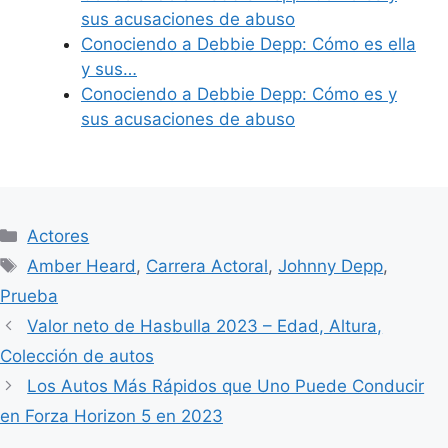
sus acusaciones de abuso
Conociendo a Debbie Depp: Cómo es ella
y sus…
Conociendo a Debbie Depp: Cómo es y
sus acusaciones de abuso
Categories
Actores
Tags
Amber Heard
,
Carrera Actoral
,
Johnny Depp
,
Prueba
Valor neto de Hasbulla 2023 – Edad, Altura,
Colección de autos
Los Autos Más Rápidos que Uno Puede Conducir
en Forza Horizon 5 en 2023