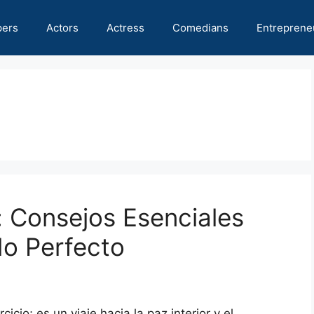
pers
Actors
Actress
Comedians
Entreprene
 Consejos Esenciales
do Perfecto
cio; es un viaje hacia la paz interior y el