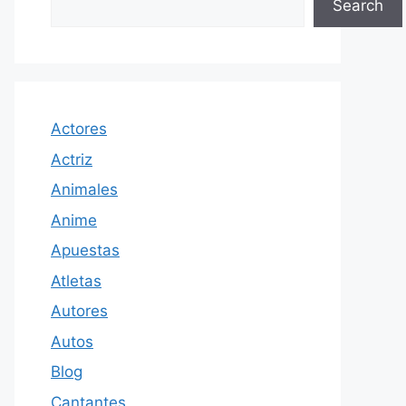
Search
Actores
Actriz
Animales
Anime
Apuestas
Atletas
Autores
Autos
Blog
Cantantes