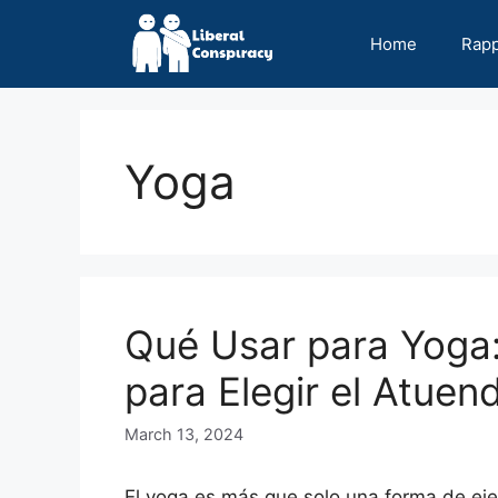
Skip
to
Home
Rap
content
Yoga
Qué Usar para Yoga:
para Elegir el Atuen
March 13, 2024
El yoga es más que solo una forma de ejerci