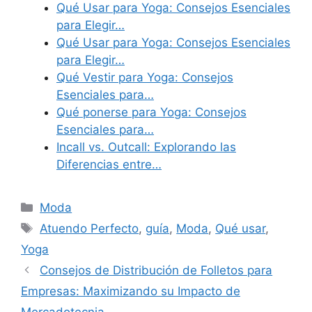
Qué Usar para Yoga: Consejos Esenciales
para Elegir…
Qué Usar para Yoga: Consejos Esenciales
para Elegir…
Qué Vestir para Yoga: Consejos
Esenciales para…
Qué ponerse para Yoga: Consejos
Esenciales para…
Incall vs. Outcall: Explorando las
Diferencias entre…
Categories
Moda
Tags
Atuendo Perfecto
,
guía
,
Moda
,
Qué usar
,
Yoga
Consejos de Distribución de Folletos para
Empresas: Maximizando su Impacto de