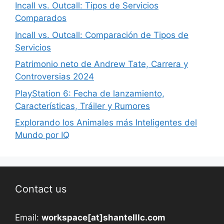
Incall vs. Outcall: Tipos de Servicios
Comparados
Incall vs. Outcall: Comparación de Tipos de
Servicios
Patrimonio neto de Andrew Tate, Carrera y
Controversias 2024
PlayStation 6: Fecha de lanzamiento,
Características, Tráiler y Rumores
Explorando los Animales más Inteligentes del
Mundo por IQ
Contact us
Email:
workspace[at]shantelllc.com