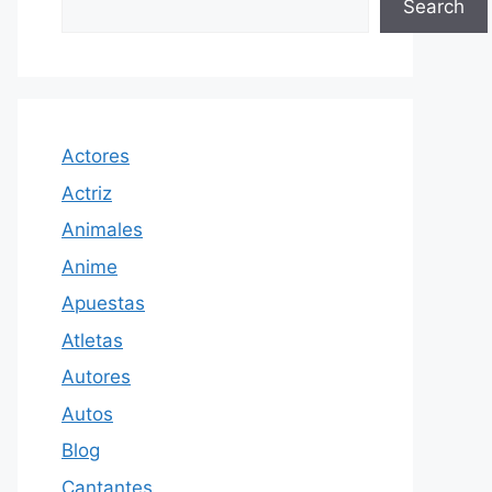
Search
Actores
Actriz
Animales
Anime
Apuestas
Atletas
Autores
Autos
Blog
Cantantes