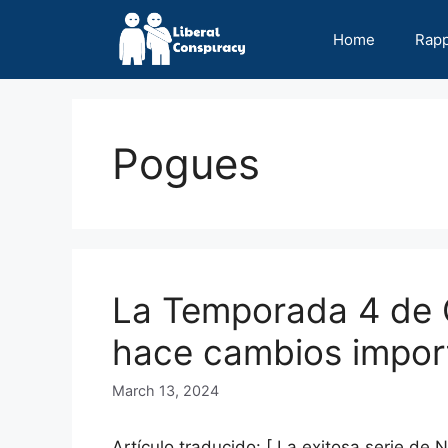
Skip
to
Home
Rap
content
Pogues
La Temporada 4 de O
hace cambios import
March 13, 2024
Artículo traducido: [ La exitosa serie de 