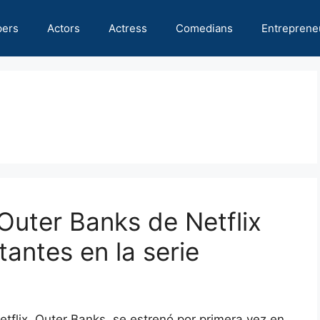
pers
Actors
Actress
Comedians
Entreprene
uter Banks de Netflix
antes en la serie
Netflix, Outer Banks, se estrenó por primera vez en