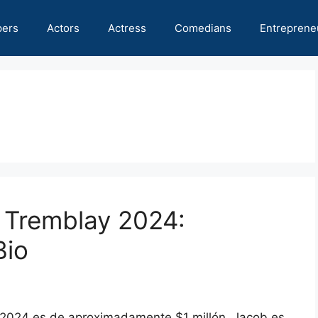
pers
Actors
Actress
Comedians
Entreprene
 Tremblay 2024:
Bio
 2024 es de aproximadamente $1 millón. Jacob es