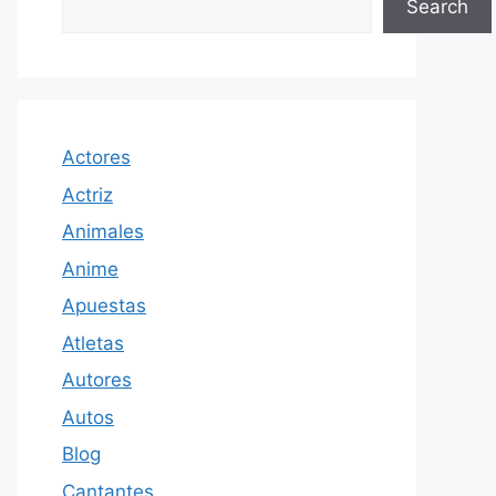
Search
Actores
Actriz
Animales
Anime
Apuestas
Atletas
Autores
Autos
Blog
Cantantes