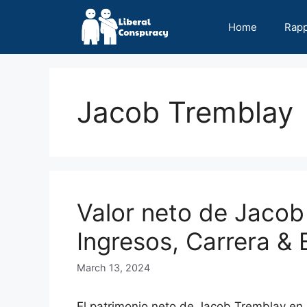
Skip
to
Home
Rap
content
Jacob Tremblay
Valor neto de Jacob
Ingresos, Carrera & 
March 13, 2024
El patrimonio neto de Jacob Tremblay en