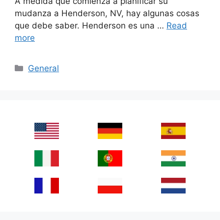
A medida que comienza a planificar su
mudanza a Henderson, NV, hay algunas cosas
que debe saber. Henderson es una …
Read
more
Categories
General