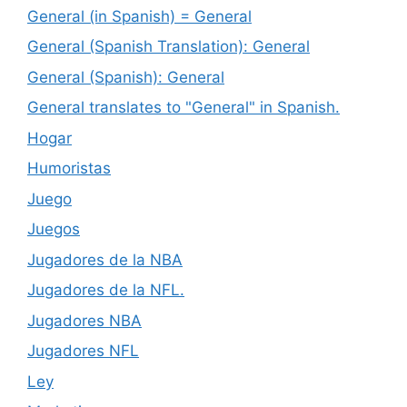
General (in Spanish) = General
General (Spanish Translation): General
General (Spanish): General
General translates to "General" in Spanish.
Hogar
Humoristas
Juego
Juegos
Jugadores de la NBA
Jugadores de la NFL.
Jugadores NBA
Jugadores NFL
Ley