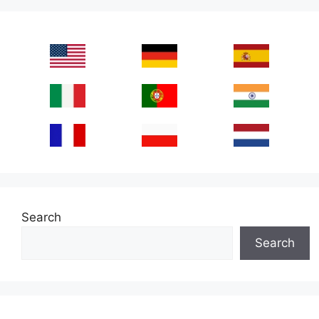
Search
Search