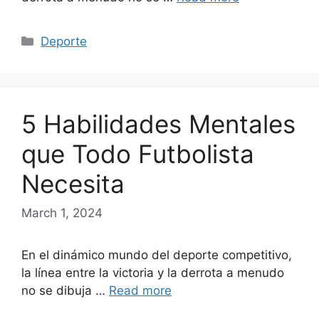
Categories
Deporte
5 Habilidades Mentales
que Todo Futbolista
Necesita
March 1, 2024
En el dinámico mundo del deporte competitivo,
la línea entre la victoria y la derrota a menudo
no se dibuja …
Read more