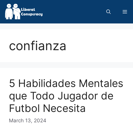
Skip
to
Me
content
confianza
5 Habilidades Mentales
que Todo Jugador de
Futbol Necesita
March 13, 2024