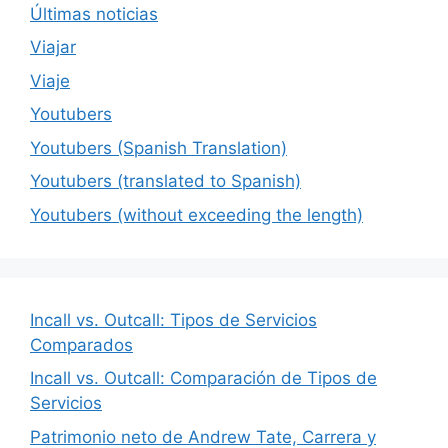
Últimas noticias
Viajar
Viaje
Youtubers
Youtubers (Spanish Translation)
Youtubers (translated to Spanish)
Youtubers (without exceeding the length)
Incall vs. Outcall: Tipos de Servicios
Comparados
Incall vs. Outcall: Comparación de Tipos de
Servicios
Patrimonio neto de Andrew Tate, Carrera y