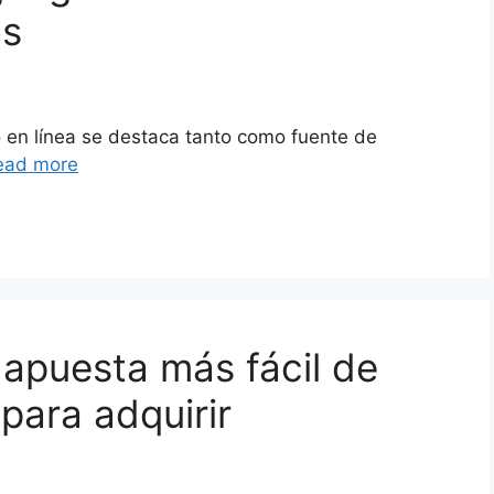
os
go en línea se destaca tanto como fuente de
ead more
 apuesta más fácil de
para adquirir