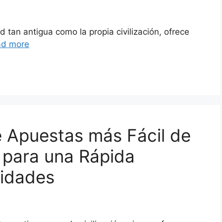
ad tan antigua como la propia civilización, ofrece
ad more
e Apuestas más Fácil de
 para una Rápida
lidades