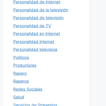
Personalidad de Internet
Personalidad de la televisión
Personalidad de televisión
Personalidad de TV
Personalidad en Internet
Personalidad Internet
Personalidad televisiva
Políticos
Productores
Rapero
Raperos
Redes Sociales
Salud
Servicios de Streaming