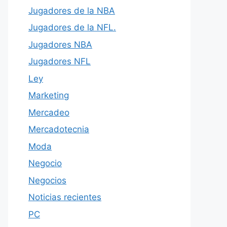
Jugadores de la NBA
Jugadores de la NFL.
Jugadores NBA
Jugadores NFL
Ley
Marketing
Mercadeo
Mercadotecnia
Moda
Negocio
Negocios
Noticias recientes
PC