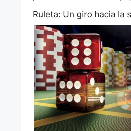
Ruleta: Un giro hacia la 