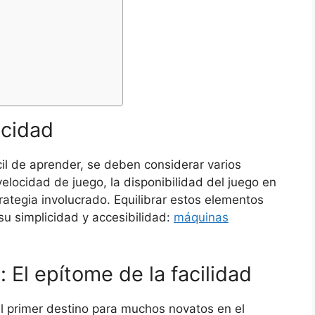
icidad
il de aprender, se deben considerar varios
 velocidad de juego, la disponibilidad del juego en
trategia involucrado. Equilibrar estos elementos
su simplicidad y accesibilidad:
máquinas
El epítome de la facilidad
 primer destino para muchos novatos en el