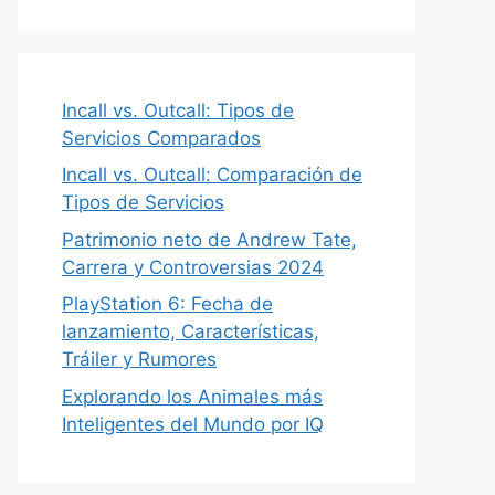
Incall vs. Outcall: Tipos de
Servicios Comparados
Incall vs. Outcall: Comparación de
Tipos de Servicios
Patrimonio neto de Andrew Tate,
Carrera y Controversias 2024
PlayStation 6: Fecha de
lanzamiento, Características,
Tráiler y Rumores
Explorando los Animales más
Inteligentes del Mundo por IQ