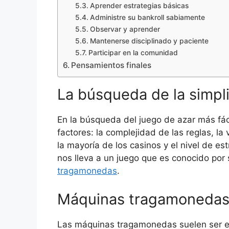
Aprender estrategias básicas
Administre su bankroll sabiamente
Observar y aprender
Mantenerse disciplinado y paciente
Participar en la comunidad
Pensamientos finales
La búsqueda de la simpl
En la búsqueda del juego de azar más fác
factores: la complejidad de las reglas, la
la mayoría de los casinos y el nivel de es
nos lleva a un juego que es conocido por 
tragamonedas
.
Máquinas tragamonedas: 
Las máquinas tragamonedas suelen ser el