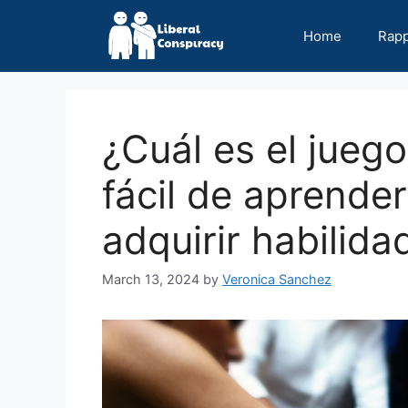
Skip
to
Home
Rap
content
¿Cuál es el jueg
fácil de aprende
adquirir habilida
March 13, 2024
by
Veronica Sanchez