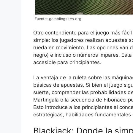
Fuente: gamblingsites.org
Otro contendiente para el juego más fácil
simple: los jugadores realizan apuestas 
rueda en movimiento. Las opciones van d
negro) e incluso o números impares. Esta
accesible para principiantes.
La ventaja de la ruleta sobre las máquin
básicas de apuestas. Si bien el juego s
suerte, comprender las probabilidades d
Martingala o la secuencia de Fibonacci 
Esto introduce a los principiantes al con
estratégicas, habilidades fundamentales 
Blackjack: Donde la simp