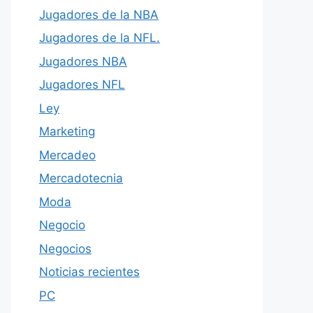
Jugadores de la NBA
Jugadores de la NFL.
Jugadores NBA
Jugadores NFL
Ley
Marketing
Mercadeo
Mercadotecnia
Moda
Negocio
Negocios
Noticias recientes
PC