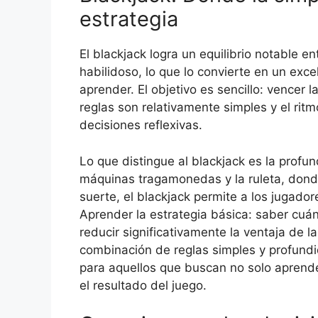
estrategia
El blackjack logra un equilibrio notable e
habilidoso, lo que lo convierte en un exc
aprender. El objetivo es sencillo: vencer l
reglas son relativamente simples y el rit
decisiones reflexivas.
Lo que distingue al blackjack es la profun
máquinas tragamonedas y la ruleta, dond
suerte, el blackjack permite a los jugadore
Aprender la estrategia básica: saber cuánd
reducir significativamente la ventaja de l
combinación de reglas simples y profundi
para aquellos que buscan no solo aprender
el resultado del juego.