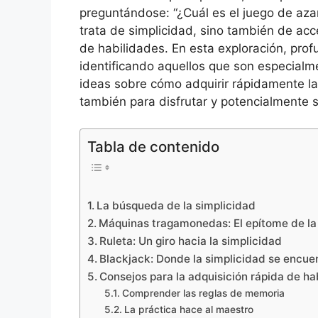
preguntándose: “¿Cuál es el juego de aza
trata de simplicidad, sino también de acce
de habilidades. En esta exploración, pro
identificando aquellos que son especialm
ideas sobre cómo adquirir rápidamente las
también para disfrutar y potencialmente s
Tabla de contenido
La búsqueda de la simplicidad
Máquinas tragamonedas: El epítome de la 
Ruleta: Un giro hacia la simplicidad
Blackjack: Donde la simplicidad se encuen
Consejos para la adquisición rápida de ha
Comprender las reglas de memoria
La práctica hace al maestro