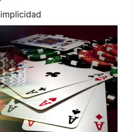
simplicidad