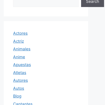
Search
Actores
Actriz
Animales
Anime
Apuestas
Atletas
Autores
Autos
Blog
Cantantes