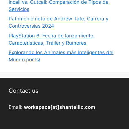
Incall vs. Outcall: Comparación de Tipos de
Servicios
Patrimonio neto de Andrew Tate, Carrera y
Controversias 2024
PlayStation 6: Fecha de lanzamiento,
Características, Tráiler y Rumores
Explorando los Animales más Inteligentes del
Mundo por IQ
Contact us
Email:
workspace[at]shantelllc.com