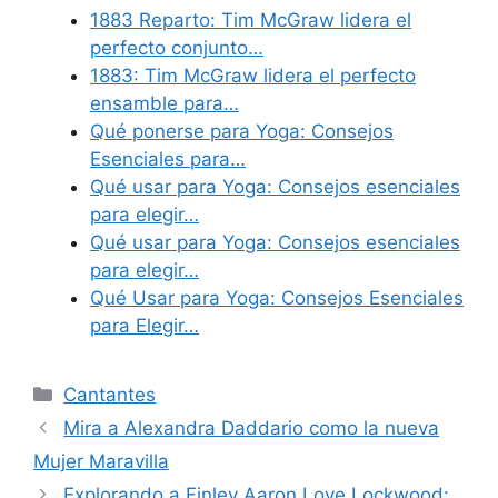
1883 Reparto: Tim McGraw lidera el
perfecto conjunto…
1883: Tim McGraw lidera el perfecto
ensamble para…
Qué ponerse para Yoga: Consejos
Esenciales para…
Qué usar para Yoga: Consejos esenciales
para elegir…
Qué usar para Yoga: Consejos esenciales
para elegir…
Qué Usar para Yoga: Consejos Esenciales
para Elegir…
Categories
Cantantes
Mira a Alexandra Daddario como la nueva
Mujer Maravilla
Explorando a Finley Aaron Love Lockwood: