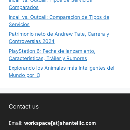
Incall vs. Outcall: Tipos de Servicios
Comparados
Incall vs. Outcall: Comparación de Tipos de
Servicios
Patrimonio neto de Andrew Tate, Carrera y
Controversias 2024
PlayStation 6: Fecha de lanzamiento,
Características, Tráiler y Rumores
Explorando los Animales más Inteligentes del
Mundo por IQ
Contact us
Email:
workspace[at]shantelllc.com