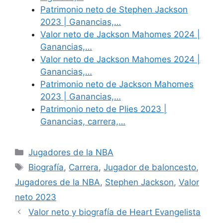
Patrimonio neto de Stephen Jackson
2023 | Ganancias,…
Valor neto de Jackson Mahomes 2024 |
Ganancias,…
Valor neto de Jackson Mahomes 2024 |
Ganancias,…
Patrimonio neto de Jackson Mahomes
2023 | Ganancias,…
Patrimonio neto de Plies 2023 |
Ganancias, carrera,…
Categories
Jugadores de la NBA
Tags
Biografía
,
Carrera
,
Jugador de baloncesto
,
Jugadores de la NBA
,
Stephen Jackson
,
Valor
neto 2023
Valor neto y biografía de Heart Evangelista