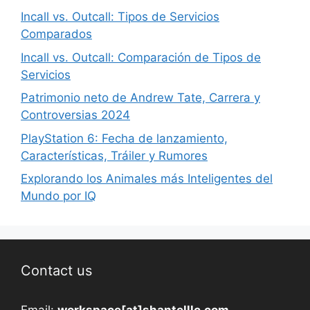
Incall vs. Outcall: Tipos de Servicios
Comparados
Incall vs. Outcall: Comparación de Tipos de
Servicios
Patrimonio neto de Andrew Tate, Carrera y
Controversias 2024
PlayStation 6: Fecha de lanzamiento,
Características, Tráiler y Rumores
Explorando los Animales más Inteligentes del
Mundo por IQ
Contact us