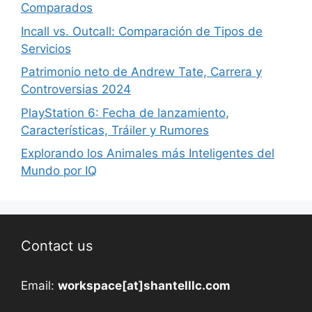
Comparados
Incall vs. Outcall: Comparación de Tipos de
Servicios
Patrimonio neto de Andrew Tate, Carrera y
Controversias 2024
PlayStation 6: Fecha de lanzamiento,
Características, Tráiler y Rumores
Explorando los Animales más Inteligentes del
Mundo por IQ
Contact us
Email:
workspace[at]shantelllc.com