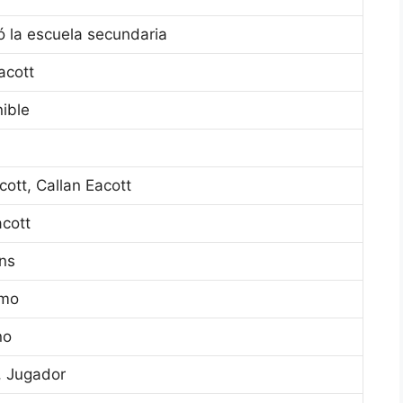
 la escuela secundaria
acott
ible
cott, Callan Eacott
cott
ins
smo
no
, Jugador