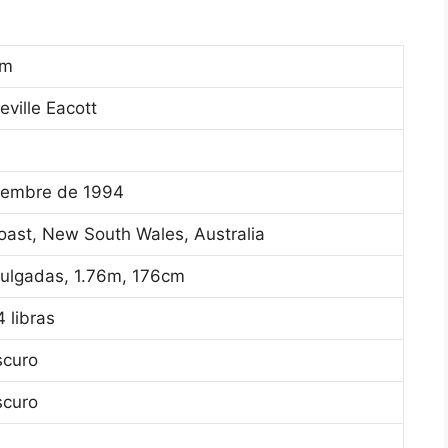
am
ville Eacott
ciembre de 1994
oast, New South Wales, Australia
pulgadas, 1.76m, 176cm
4 libras
scuro
scuro