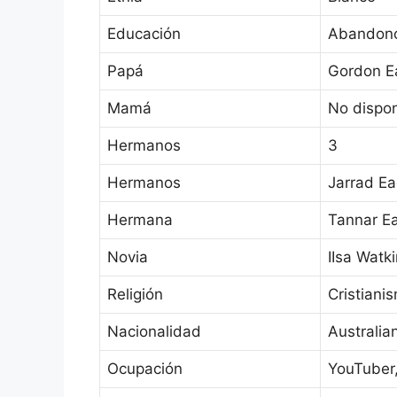
Educación
Abandonó
Papá
Gordon E
Mamá
No dispon
Hermanos
3
Hermanos
Jarrad Ea
Hermana
Tannar Ea
Novia
IIsa Watk
Religión
Cristiani
Nacionalidad
Australia
Ocupación
YouTuber