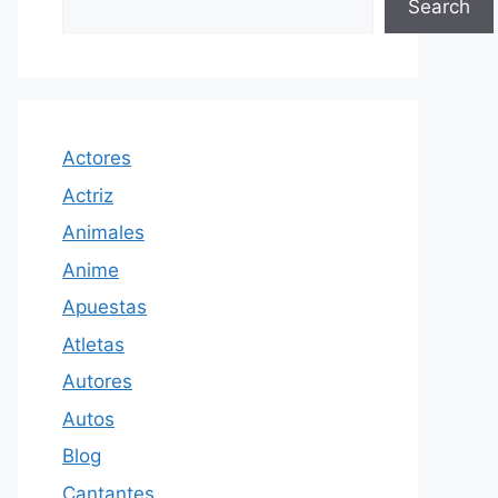
Search
Actores
Actriz
Animales
Anime
Apuestas
Atletas
Autores
Autos
Blog
Cantantes