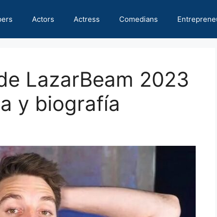
pers
Actors
Actress
Comedians
Entreprene
 de LazarBeam 2023
ra y biografía