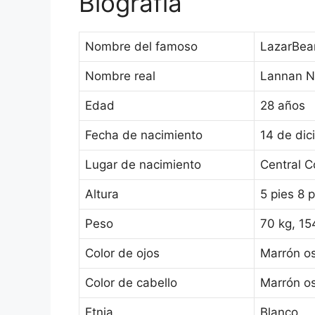
Biografía
Nombre del famoso
LazarBe
Nombre real
Lannan Ne
Edad
28 años
Fecha de nacimiento
14 de di
Lugar de nacimiento
Central C
Altura
5 pies 8 
Peso
70 kg, 15
Color de ojos
Marrón o
Color de cabello
Marrón o
Etnia
Blanco