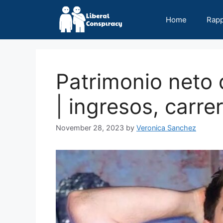
Skip
to
Home
Rap
content
Patrimonio neto
| ingresos, carre
November 28, 2023
by
Veronica Sanchez