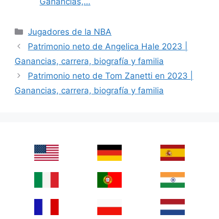
Ganancias,…
Categories
Jugadores de la NBA
Patrimonio neto de Angelica Hale 2023 |
Ganancias, carrera, biografía y familia
Patrimonio neto de Tom Zanetti en 2023 |
Ganancias, carrera, biografía y familia