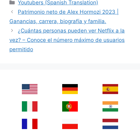
Categories
Youtubers (Spanish Translation)
Patrimonio neto de Alex Hormozi 2023 |
Ganancias, carrera, biografía y familia.
¿Cuántas personas pueden ver Netflix a la
vez? – Conoce el número máximo de usuarios
permitido