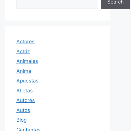
Search
Actores
Actriz
Animales
Anime
Apuestas
Atletas
Autores
Autos
Blog
Cantantes