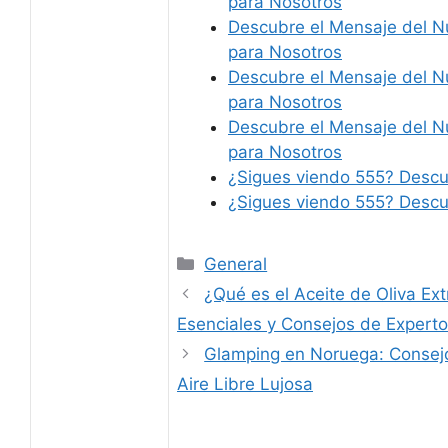
para Nosotros
Descubre el Mensaje del N
para Nosotros
Descubre el Mensaje del N
para Nosotros
Descubre el Mensaje del N
para Nosotros
¿Sigues viendo 555? Descub
¿Sigues viendo 555? Descub
Categories
General
¿Qué es el Aceite de Oliva Ex
Esenciales y Consejos de Expert
Glamping en Noruega: Consejo
Aire Libre Lujosa