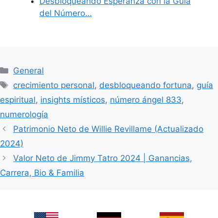
Desbloqueando Esperanza con la Guía
del Número…
Categories
General
Tags
crecimiento personal
,
desbloqueando fortuna
,
guía
espiritual
,
insights místicos
,
número ángel 833
,
numerología
Patrimonio Neto de Willie Revillame (Actualizado
2024)
Valor Neto de Jimmy Tatro 2024 | Ganancias,
Carrera, Bio & Familia