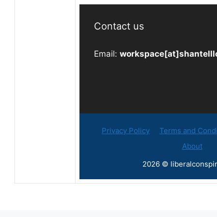
Contact us
Email:
workspace[at]shantell
Privacy Policy
Terms and Condi
About
2026 © liberalconspir