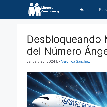
Skip
to
Home
Rap
content
Desbloqueando M
del Número Ánge
January 26, 2024
by
Veronica Sanchez