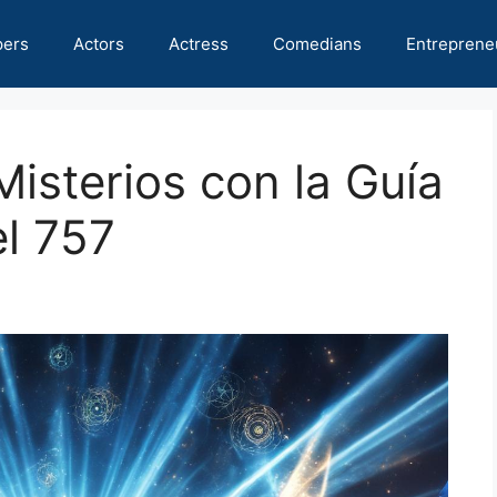
pers
Actors
Actress
Comedians
Entreprene
isterios con la Guía
l 757