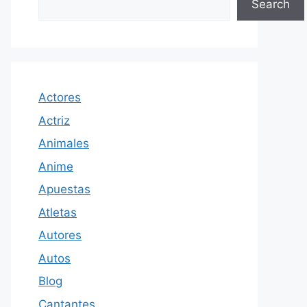
Search
Actores
Actriz
Animales
Anime
Apuestas
Atletas
Autores
Autos
Blog
Cantantes