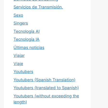
Servicios de Transmisión.
Sexo
Singers
Tecnología AI
Tecnología IA
Últimas noticias
Viajar
Viaje
Youtubers
Youtubers (Spanish Translation)
Youtubers (translated to Spanish)
Youtubers (without exceeding the
length)