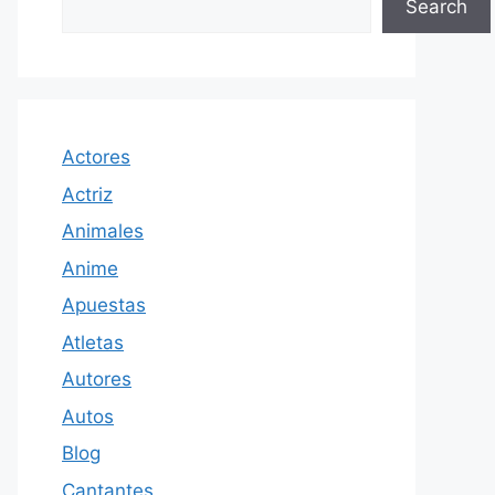
Search
Actores
Actriz
Animales
Anime
Apuestas
Atletas
Autores
Autos
Blog
Cantantes