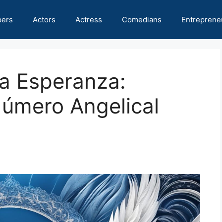
pers
Actors
Actress
Comedians
Entreprene
a Esperanza:
Número Angelical