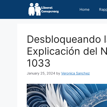
Skip
to
Home
Rap
content
Desbloqueando l
Explicación del 
1033
January 25, 2024
by
Veronica Sanchez