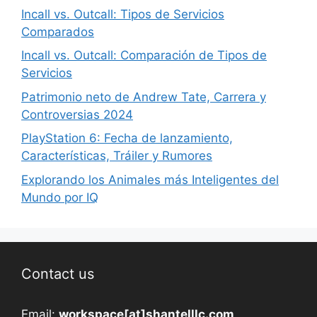
Incall vs. Outcall: Tipos de Servicios
Comparados
Incall vs. Outcall: Comparación de Tipos de
Servicios
Patrimonio neto de Andrew Tate, Carrera y
Controversias 2024
PlayStation 6: Fecha de lanzamiento,
Características, Tráiler y Rumores
Explorando los Animales más Inteligentes del
Mundo por IQ
Contact us
Email:
workspace[at]shantelllc.com