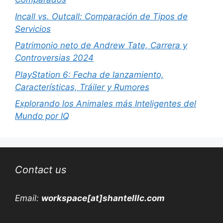
Incall vs. Outcall: Comparación de Tipos de
Servicios
Patrimonio neto de Andrew Tate, Carrera y
Controversias 2024
PlayStation 6: Fecha de lanzamiento,
Características, Tráiler y Rumores
Explorando los Animales más Inteligentes del
Mundo por IQ
Contact us
Email:
workspace[at]shantelllc.com